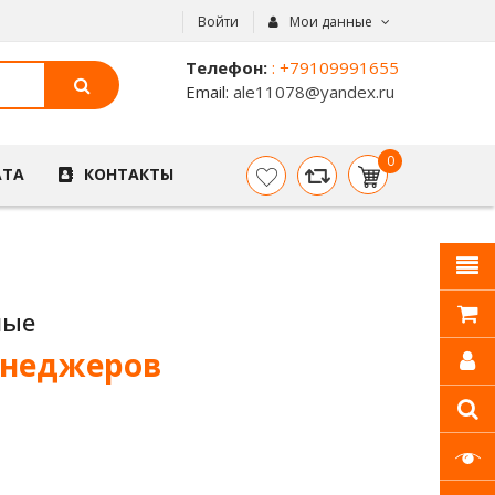
Войти
Мои данные
Телефон:
: +79109991655
Email:
ale11078@yandex.ru
0
АТА
КОНТАКТЫ
item(s)
- 0
р.
ные
енеджеров