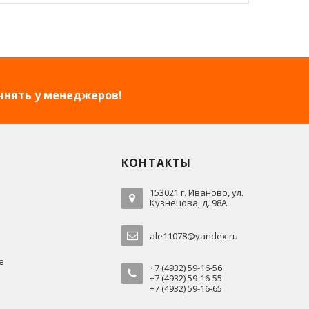
чнять у менеджеров!
КОНТАКТЫ
153021 г. Иваново, ул.
Кузнецова, д. 98А
ale11078@yandex.ru
е
+7 (4932) 59-16-56
+7 (4932) 59-16-55
+7 (4932) 59-16-65