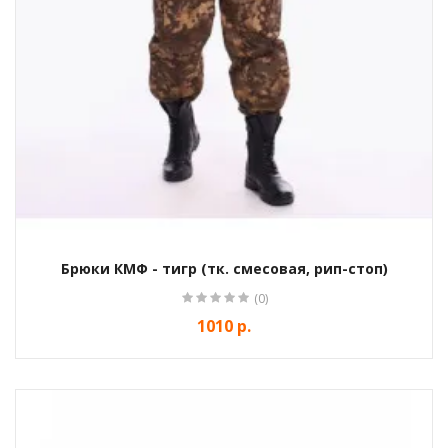
Брюки КМФ - тигр (тк. смесовая, рип-стоп)
(0)
1010 р.