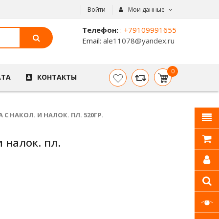
Войти
Мои данные
Телефон:
: +79109991655
Email:
ale11078@yandex.ru
0
АТА
КОНТАКТЫ
item(s)
- 0
р.
 НАКОЛ. И НАЛОК. ПЛ. 520ГР.
 налок. пл.