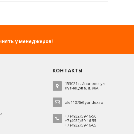
чнять у менеджеров!
КОНТАКТЫ
153021 г. Иваново, ул.
Кузнецова, д. 98А
ale11078@yandex.ru
е
+7 (4932) 59-16-56
+7 (4932) 59-16-55
+7 (4932) 59-16-65