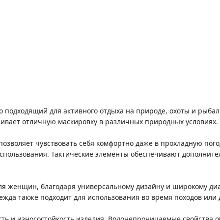
подходящий для активного отдыха на природе, охоты и рыбалк
ивает отличную маскировку в различных природных условиях.
озволяет чувствовать себя комфортно даже в прохладную погод
использования. Тактические элементы обеспечивают дополните
для женщин, благодаря универсальному дизайну и широкому диа
дежда также подходит для использования во время походов или 
ть и износостойкость изделия. Водонепроницаемые свойства о