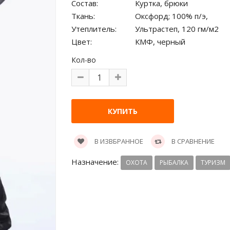
Состав:
Куртка, брюки
Ткань:
Оксфорд; 100% п/э,
Утеплитель:
Ультрастеп, 120 гм/м2
Цвет:
КМФ, черный
Кол-во
В ИЗВБРАННОЕ
В СРАВНЕНИЕ
Назначение:
ОХОТА
РЫБАЛКА
ТУРИЗМ