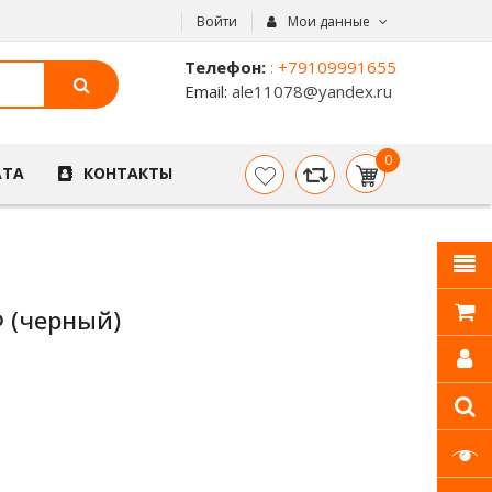
Войти
Мои данные
Телефон:
: +79109991655
Email:
ale11078@yandex.ru
0
АТА
КОНТАКТЫ
item(s)
- 0
р.
 (черный)