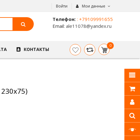
Войти
Мои данные
Телефон:
: +79109991655
Email:
ale11078@yandex.ru
0
АТА
КОНТАКТЫ
item(s)
- 0
р.
 230х75)