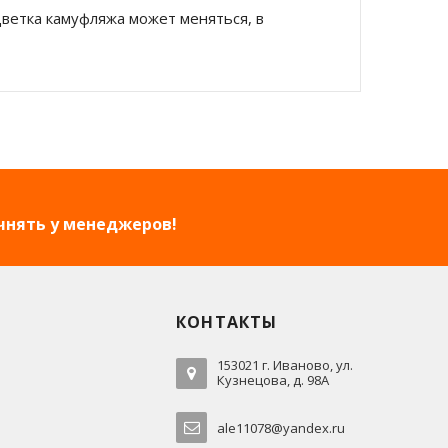
сцветка камуфляжа может меняться, в
чнять у менеджеров!
КОНТАКТЫ
153021 г. Иваново, ул.
Кузнецова, д. 98А
ale11078@yandex.ru